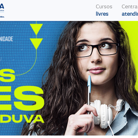
Cursos
Centra
livres
atend