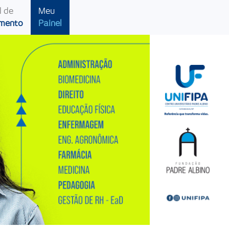
l de
Meu
imento
Painel